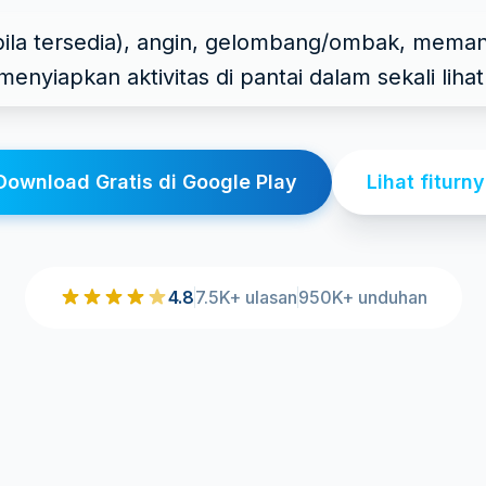
 bila tersedia), angin, gelombang/ombak, mem
menyiapkan aktivitas di pantai dalam sekali lihat
Download Gratis di Google Play
Lihat fiturn
4.8
7.5K+ ulasan
950K+ unduhan