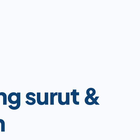
g surut &
m