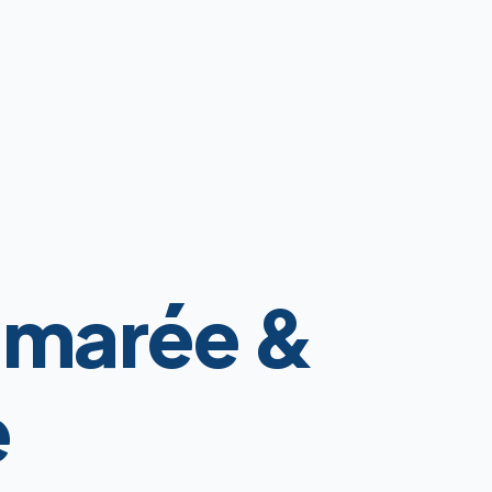
 marée &
e